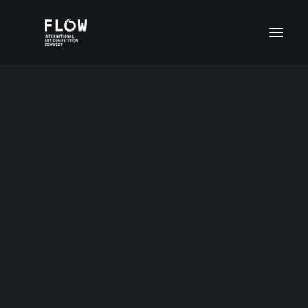
Ekaterina Dmitriewa
Altersgruppe I (4-6 Jahre)
Altersgruppe II (7-11 Jahre)
Altersgruppe III (12-15 Jahre)
Altersgruppe III (12-15 Jahre)
15 Jahre Russland
Altersgruppe IV (16-20 Jahre)
FLOW Digital
Sonderpreise
ENGLISH (UK)