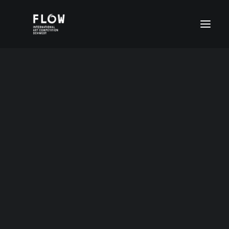
Gruppenpreis
Altersgruppe I (4-6 Jahre)
Altersgruppe II (7-11 Jahre)
Kita “Kinderarche” Schwedt/Oder
Altersgruppe III (12-15 Jahre)
Altersgruppe IV (16-20 Jahre)
Sonnengruppe
FLOW Digital
Sonderpreise
ENGLISH (UK)