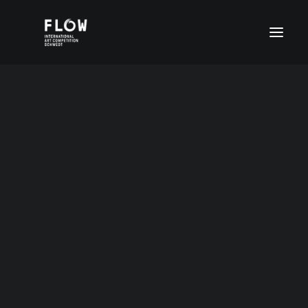
Wendy Hsiao
Altersgruppe I (4-6 Jahre)
Altersgruppe II (7-11 Jahre)
Altersgruppe IV (16-20 Jahre)
Altersgruppe III (12-15 Jahre)
16 Jahre Taiwan
Altersgruppe IV (16-20 Jahre)
FLOW Digital
Sonderpreise
ENGLISH (UK)