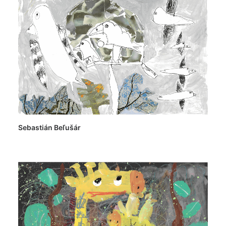
Sebastián Beľušár