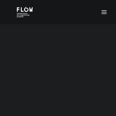
Altersgruppe I (4-6 Jahre)
Altersgruppe II (7-11 Jahre)
Altersgruppe III (12-15 Jahre)
Altersgruppe IV (16-20 Jahre)
FLOW Digital
Sonderpreise
4-6Jahre2021
ENGLISH (UK)