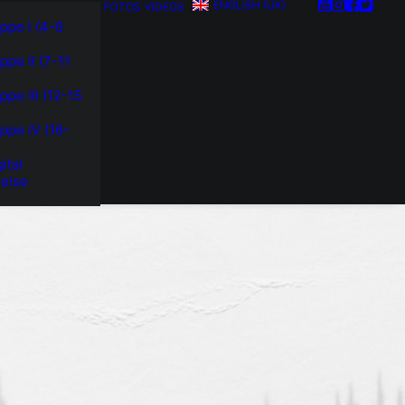
ENGLISH (UK)
FOTOS
VIDEOS
ppe I (4-6
ppe II (7-11
ppe III (12-15
ppe IV (16-
)
ital
eise