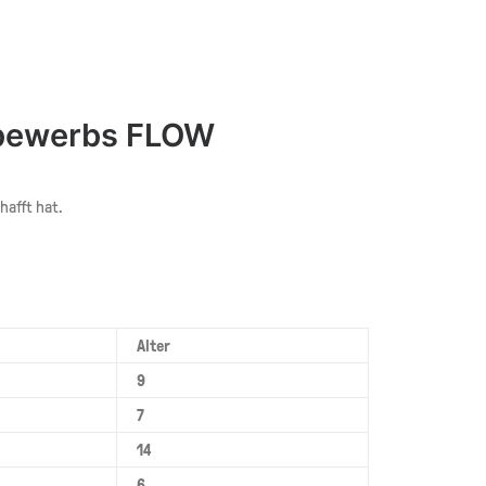
ttbewerbs FLOW
hafft hat.
Alter
9
7
14
6