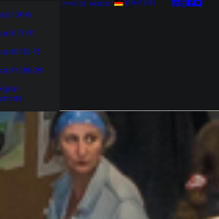
DEUTSCH
PHOTOS
VIDEOS
up I (4-6
up II (7-11
up III (12-15
up IV (16-20
gital
 prices