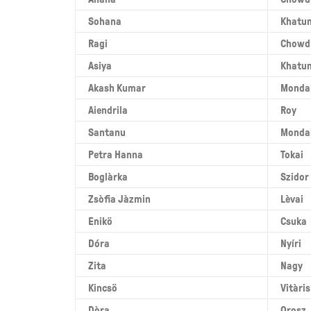
Sohana
Khatu
Ragi
Chowd
Asiya
Khatu
Akash Kumar
Monda
Aiendrila
Roy
Santanu
Monda
Petra Hanna
Tokai
Boglàrka
Szidor
Zsòfia Jàzmin
Lèvai
Enikö
Csuka
Dóra
Nyíri
Zita
Nagy
Kincsö
Vitàris
Dòra
Orosz