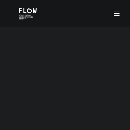
Altersgruppe I (4-6 Jahre)
Altersgruppe II (7-11 Jahre)
Altersgruppe III (12-15 Jahre)
Altersgruppe IV (16-20 Jahre)
FLOW Digital
Sonderpreise
4-6Jahre2020
ENGLISH (UK)